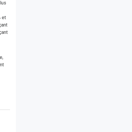
plus
 et
çant
çant
e,
nt