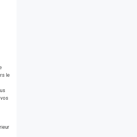
e
rs le
lus
 vos
rieur