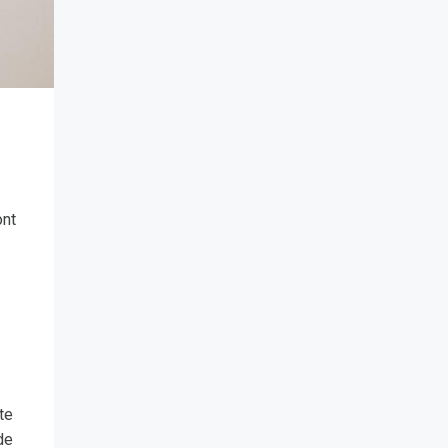
ont
.
te
de