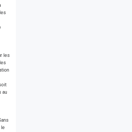
a
des
e
r les
les
ation
soit
s au
 Sans
 le