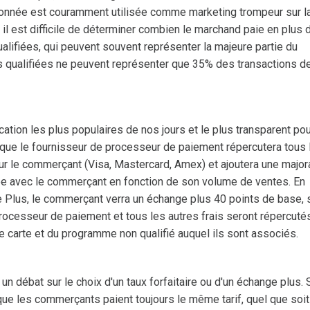
helonnée est couramment utilisée comme marketing trompeur sur l
r il est difficile de déterminer combien le marchand paie en plus 
ualifiées, qui peuvent souvent représenter la majeure partie du
s qualifiées ne peuvent représenter que 35% des transactions d
cation les plus populaires de nos jours et le plus transparent pou
que le fournisseur de processeur de paiement répercutera tous 
r le commerçant (Visa, Mastercard, Amex) et ajoutera une major
ée avec le commerçant en fonction de son volume de ventes. En
ge Plus, le commerçant verra un échange plus 40 points de base, 
 processeur de paiement et tous les autres frais seront répercuté
de carte et du programme non qualifié auquel ils sont associés.
 débat sur le choix d'un taux forfaitaire ou d'un échange plus.
que les commerçants paient toujours le même tarif, quel que soit