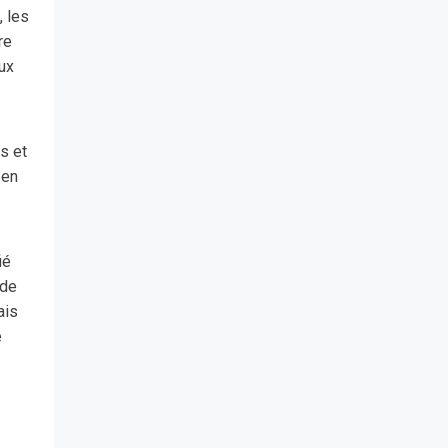
, les
re
aux
s et
 en
ié
 de
ais
e