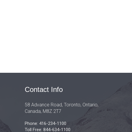
Contact Info
58 Advance Road, Toronto, Ontario,
Canada, M8Z 2T7
Phone: 416-234-1100
Toll Free: 844-634-1100